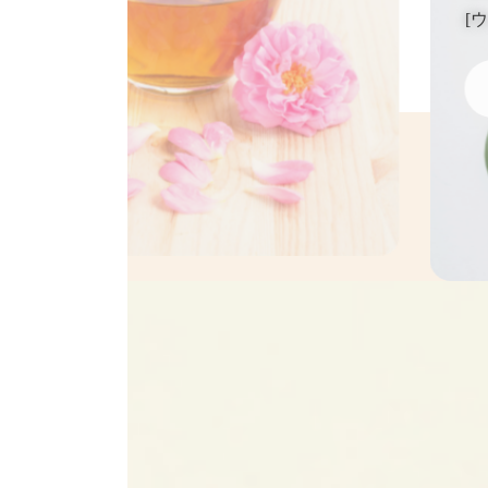
[
分野]
る