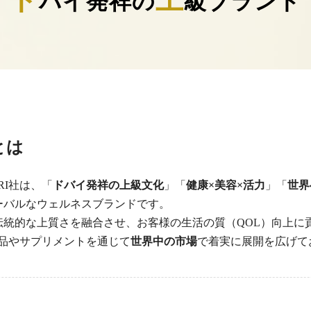
バイ発祥の
級ブランド
とは
RI社は、「
ドバイ発祥の上級文化
」「
健康×美容×活力
」「
世界
ーバルなウェルネスブランドです。
伝統的な上質さを融合させ、お客様の生活の質（QOL）向上に
助食品やサプリメントを通じて
世界中の市場
で着実に展開を広げて