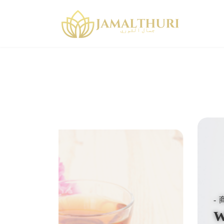
コ
ナ
ン
ビ
テ
ゲ
ン
ー
ツ
シ
へ
ョ
ス
ン
キ
に
ッ
移
プ
動
-
W
TEA