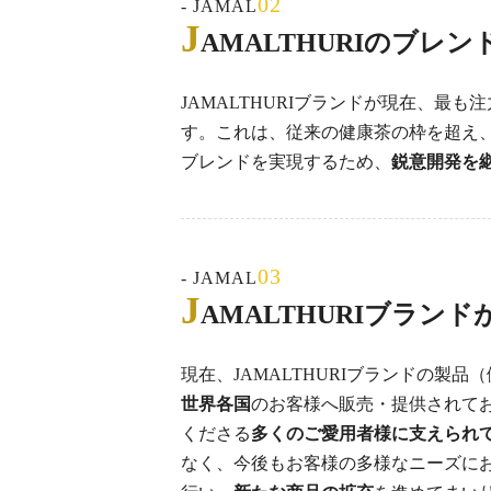
02
- JAMAL
J
AMALTHURIの
ブレン
JAMALTHURIブランドが現在、最
す。これは、従来の健康茶の枠を超え
ブレンドを実現するため、
鋭意開発を
03
- JAMAL
J
AMALTHURIブランド
現在、JAMALTHURIブランドの
世界各国
のお客様へ販売・提供されて
くださる
多くのご愛用者様に支えられ
なく、今後もお客様の多様なニーズに