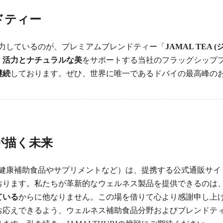
ドティー
も注力しているのが、プレミアムブレンドティー「
JAMAL TEA 
、
活力とナチュラルな美
をサポートする当社のフラッグシップ
継続
しております。ぜひ、世界に唯一であるドバイの最高峰の
が
描く未来
製品（健康補助食品やサプリメントなど）は、提携する公式通販サ
おります。私たちが革新的なウェルネス製品を提供できるのは
ている
からに他なりません。この場を借りて心より感謝申し上
お応えできるよう、ウェルネス補助食品分野およびブレンドテ